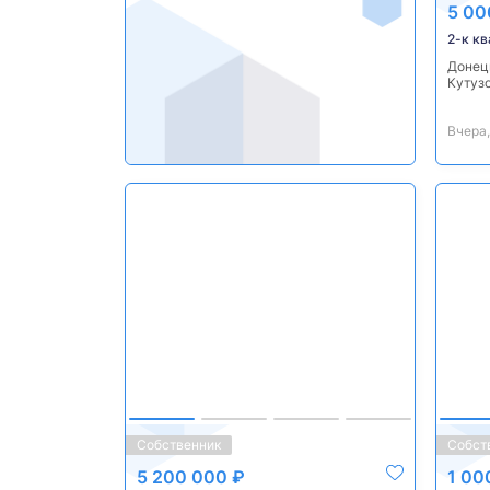
5 00
2-к кв
Донецк
Кутуз
Вчера,
Собственник
Собст
5 200 000 ₽
1 00