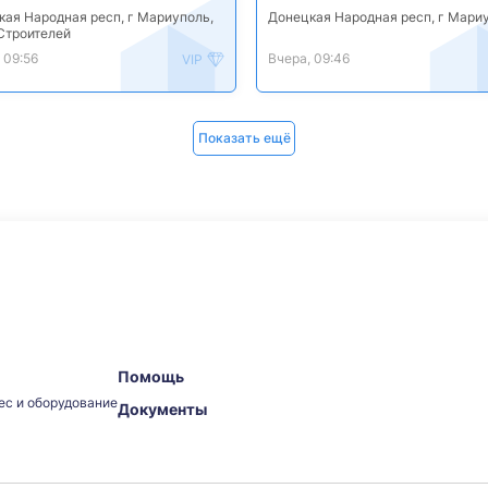
кая Народная респ, г Мариуполь,
Донецкая Народная респ, г Мари
 Строителей
 09:56
Вчера, 09:46
VIP
Показать ещё
Помощь
ес и оборудование
Документы